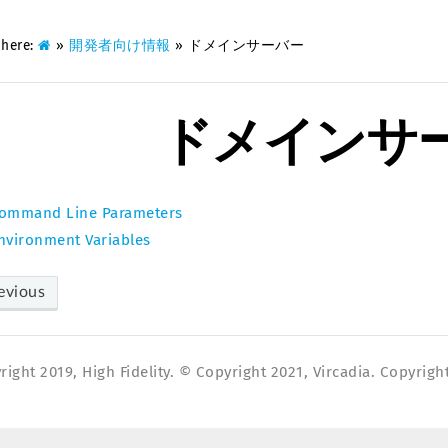
 here:
»
開発者向け情報
»
ドメインサーバー
ドメインサ
ommand Line Parameters
nvironment Variables
evious
ight 2019, High Fidelity. © Copyright 2021, Vircadia. Copyright