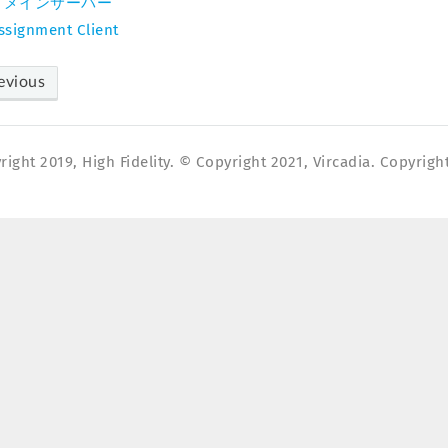
ドメインサーバー
ssignment Client
evious
ight 2019, High Fidelity. © Copyright 2021, Vircadia. Copyright