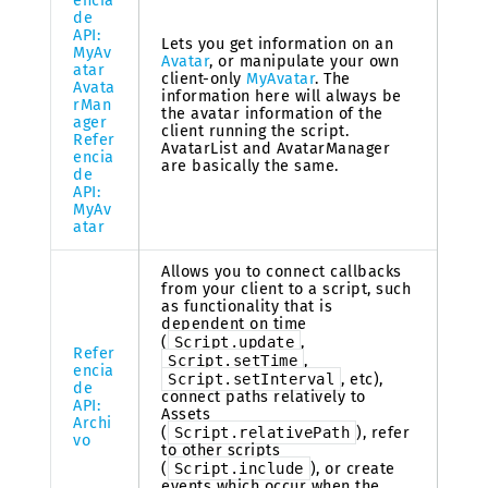
encia
de
API:
Lets you get information on an
MyAv
Avatar
, or manipulate your own
atar
client-only
MyAvatar
. The
Avata
information here will always be
rMan
the avatar information of the
ager
client running the script.
Refer
AvatarList and AvatarManager
encia
are basically the same.
de
API:
MyAv
atar
Allows you to connect callbacks
from your client to a script, such
as functionality that is
dependent on time
(
Script.update
,
Refer
Script.setTime
,
encia
Script.setInterval
, etc),
de
connect paths relatively to
API:
Assets
Archi
(
Script.relativePath
), refer
vo
to other scripts
(
Script.include
), or create
events which occur when the