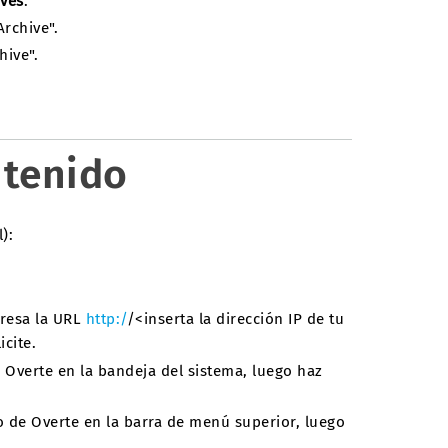
ives
.
rchive".
hive".
ntenido
):
gresa la URL
http:/
/<inserta la dirección IP de tu
icite.
e Overte en la bandeja del sistema, luego haz
no de Overte en la barra de menú superior, luego