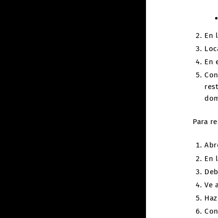
En 
Loc
En 
Con
res
dom
Para r
Abr
En 
Deb
Ve 
Haz
Con