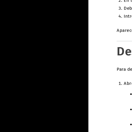
En 
Deb
Int
Aparec
De
Para d
Abr