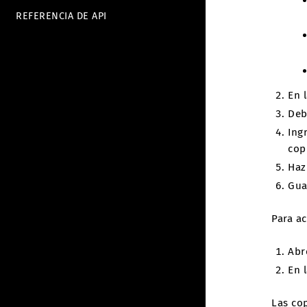
REFERENCIA DE API
En 
Deb
Ing
cop
Haz
Gua
Para ac
Abr
En 
Las co