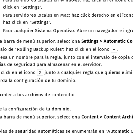
Para servidores locales en Windows: Haz click en el ícono d
click en "Settings".
Para servidores locales en Mac: haz click derecho en el íco
haz click en "Settings".
Para cualquier Sistema Operativo: Abre un navegador e ingr
la barra de menú superior, selecciona
Settings > Automatic Co
ajo de "Rolling Backup Rules", haz click en el ícono
.
+
resa un nombre para la regla, junto con el intervalo de copia
ias de seguridad para almacenar en el servidor.
 click en el ícono
junto a cualquier regla que quieras elimi
X
rda la configuración de tu dominio.
ceder a tus archivos de contenido:
e la configuración de tu dominio.
la barra de menú superior, selecciona
Content > Content Arch
pias de seguridad automáticas se enumerarán en "Automatic C