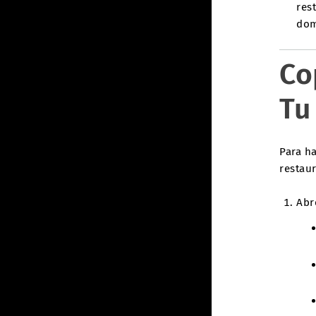
res
dom
Co
Tu
Para h
restaur
Abr