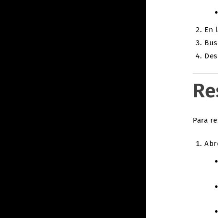
En 
Bus
Des
Re
Para re
Abr