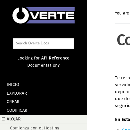
You are
C
Looking for
API Reference
Documentation?
Te rec
INICIO
servid
depend
EXPLORAR
que de
CREAR
seguri
CODIFICAR
ALOJAR
En Est
Comienza con el Hosting