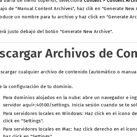
la barra de menú superior, selecciona
Content > Content Arch
ajo de "Manual Content Archives", haz clik en "Generate New A
roduce un nombre para tu archivo y haz click en "Generate Arc
erá justo debajo del botón "Generate New Archive".
scargar Archivos de Co
escargar cualquier archivo de contenido (automático o manual
e la configuración de tu dominio.
Para dominios alojados en la nube: abre un navegador e in
servidor aquí>:40100/settings. Inicia sesión cuando se te sol
Para servidores locales en Windows: Haz click en el ícono d
click en "Settings".
Para servidores locales en Mac: haz click derecho en el íco
haz click en "Settings".