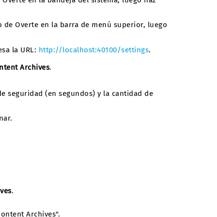
e Overte en la bandeja del sistema, luego haz
no de Overte en la barra de menú superior, luego
esa la URL:
http://localhost:40100/settings
.
ntent Archives
.
 de seguridad (en segundos) y la cantidad de
nar.
ives
.
ontent Archives".